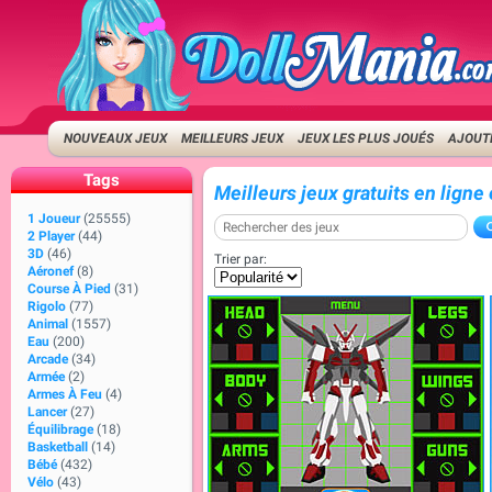
NOUVEAUX JEUX
MEILLEURS JEUX
JEUX LES PLUS JOUÉS
AJOUTE
Tags
Meilleurs jeux gratuits en lign
1 Joueur
(25555)
2 Player
(44)
3D
(46)
Trier par:
Aéronef
(8)
Course À Pied
(31)
Rigolo
(77)
Animal
(1557)
Eau
(200)
Arcade
(34)
Armée
(2)
Armes À Feu
(4)
Lancer
(27)
Équilibrage
(18)
Basketball
(14)
Bébé
(432)
Vélo
(43)