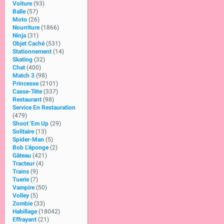
Voiture
(93)
Balle
(57)
Moto
(26)
Nourriture
(1866)
Ninja
(31)
Objet Caché
(531)
Stationnement
(14)
Skating
(32)
Chat
(400)
Match 3
(98)
Princesse
(2101)
Casse-Tête
(337)
Restaurant
(98)
Service En Restauration
(479)
Shoot 'Em Up
(29)
Solitaire
(13)
Spider-Man
(5)
Bob L'éponge
(2)
Gâteau
(421)
Tracteur
(4)
Trains
(9)
Tuerie
(7)
Vampire
(50)
Volley
(5)
Zombie
(33)
Habillage
(18042)
Effrayant
(21)