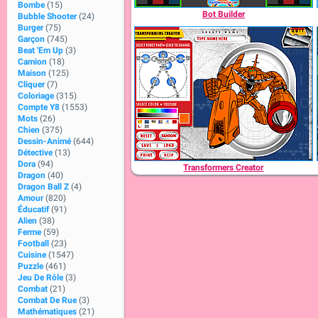
Bombe
(15)
Bot Builder
Bubble Shooter
(24)
Burger
(75)
Garçon
(745)
Beat 'Em Up
(3)
Camion
(18)
Maison
(125)
Cliquer
(7)
Coloriage
(315)
Compte Y8
(1553)
Mots
(26)
Chien
(375)
Dessin-Animé
(644)
Détective
(13)
Dora
(94)
Transformers Creator
Dragon
(40)
Dragon Ball Z
(4)
Amour
(820)
Éducatif
(91)
Alien
(38)
Ferme
(59)
Football
(23)
Cuisine
(1547)
Puzzle
(461)
Jeu De Rôle
(3)
Combat
(21)
Combat De Rue
(3)
Mathématiques
(21)