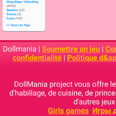
Maquillage / Relooking
(4939)
Natation
(23)
Échecs
(2)
École
(195)
>> Tous Les Tags
Dollmania |
Soumettre un jeu
|
Con
confidentialité
|
Politique d&ap
DollMania project vous offre les
d'habillage, de cuisine, de prince
d'autres jeux
Girls games
Игры 