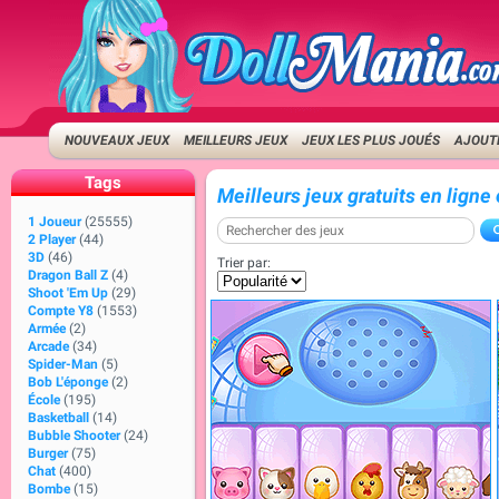
NOUVEAUX JEUX
MEILLEURS JEUX
JEUX LES PLUS JOUÉS
AJOUTE
Tags
Meilleurs jeux gratuits en ligne
1 Joueur
(25555)
2 Player
(44)
3D
(46)
Trier par:
Dragon Ball Z
(4)
Shoot 'Em Up
(29)
Compte Y8
(1553)
Armée
(2)
Arcade
(34)
Spider-Man
(5)
Bob L'éponge
(2)
École
(195)
Basketball
(14)
Bubble Shooter
(24)
Burger
(75)
Chat
(400)
Bombe
(15)