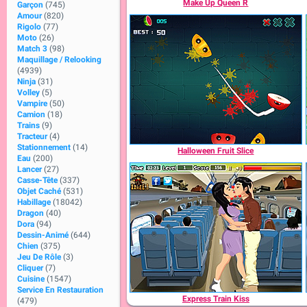
Make Up Queen R
Garçon
(745)
Amour
(820)
Rigolo
(77)
Moto
(26)
Match 3
(98)
Maquillage / Relooking
(4939)
Ninja
(31)
Volley
(5)
Vampire
(50)
Camion
(18)
Trains
(9)
Tracteur
(4)
Stationnement
(14)
Halloween Fruit Slice
Eau
(200)
Lancer
(27)
Casse-Tête
(337)
Objet Caché
(531)
Habillage
(18042)
Dragon
(40)
Dora
(94)
Dessin-Animé
(644)
Chien
(375)
Jeu De Rôle
(3)
Cliquer
(7)
Cuisine
(1547)
Service En Restauration
Express Train Kiss
(479)