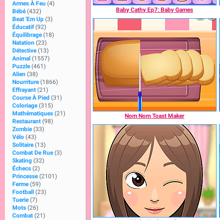
Armes À Feu
(4)
Baby Cathy Ep7: Baby Games
Bébé
(432)
Beat 'Em Up
(3)
Éducatif
(92)
Équilibrage
(18)
Natation
(23)
Détective
(13)
Animal
(1557)
Puzzle
(461)
Alien
(38)
Nourriture
(1866)
Effrayant
(21)
Course À Pied
(31)
Coloriage
(315)
Mathématiques
(21)
Nom Nom Toast Maker
Restaurant
(98)
Zombie
(33)
Vélo
(43)
Solitaire
(13)
Combat De Rue
(3)
Skating
(32)
Échecs
(2)
Princesse
(2101)
Ferme
(59)
Football
(23)
Tuerie
(7)
Mots
(26)
Combat
(21)