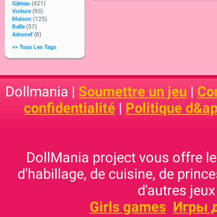
Gâteau
(421)
Voiture
(93)
Maison
(125)
Balle
(57)
Aéronef
(8)
>> Tous Les Tags
Dollmania |
Soumettre un jeu
|
Con
confidentialité
|
Politique d&ap
DollMania project vous offre les
d'habillage, de cuisine, de prince
d'autres jeux
Girls games
Игры 