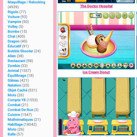
Maquillage / Relooking
The Doctor Hospital
(4939)
Rigolo
(77)
Voiture
(93)
Vampire
(50)
Volley
(5)
Bombe
(15)
Chat
(400)
Dragon
(40)
Éducatif
(91)
Bubble Shooter
(24)
Alien
(38)
Restaurant
(98)
Zombie
(33)
Animal
(1557)
Ice Cream Donut
Équilibrage
(18)
Gâteau
(421)
Natation
(23)
Objet Caché
(531)
Mots
(26)
Compte Y8
(1553)
Combat
(21)
Combat De Rue
(3)
Cuisine
(1547)
Mathématiques
(21)
Habillage
(18042)
Moto
(26)
Balle
(57)