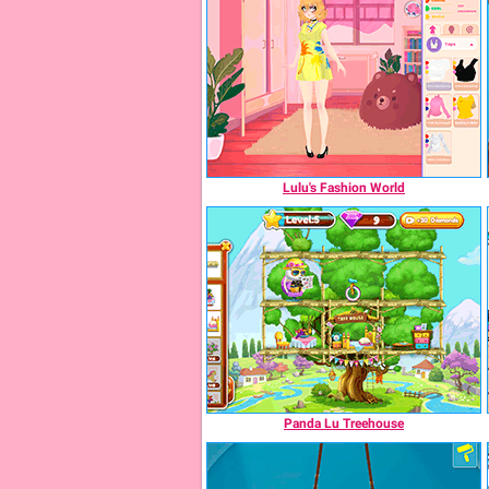
Lulu's Fashion World
Panda Lu Treehouse