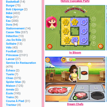
Hoho's Cupcakes Party
Basketball
(14)
Burger
(75)
Bob L'éponge
(2)
Bébé
(432)
Ninja
(31)
Eau
(200)
Dora
(94)
Stationnement
(14)
Casse-Tête
(337)
Détective
(13)
Jeu De Rôle
(3)
Solitaire
(13)
Vélo
(43)
Football
(23)
In Bloom
Princesse
(2101)
Lancer
(27)
Service En Restauration
(479)
Échecs
(2)
Tuerie
(7)
Chien
(375)
Spider-Man
(5)
Maison
(125)
Armée
(2)
École
(195)
Trains
(9)
Course À Pied
(31)
Dream Chefs
Tracteur
(4)