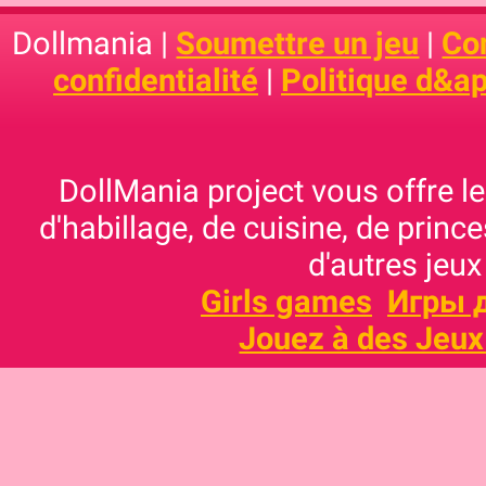
Dollmania |
Soumettre un jeu
|
Con
confidentialité
|
Politique d&ap
DollMania project vous offre les
d'habillage, de cuisine, de prince
d'autres jeux
Girls games
Игры 
Jouez à des Jeux