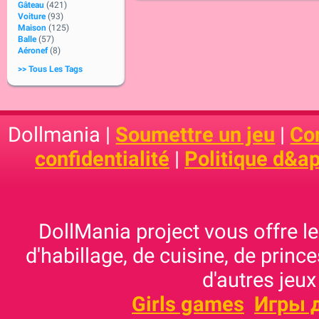
Gâteau
(421)
Voiture
(93)
Maison
(125)
Balle
(57)
Aéronef
(8)
>> Tous Les Tags
Dollmania |
Soumettre un jeu
|
Con
confidentialité
|
Politique d&ap
DollMania project vous offre les
d'habillage, de cuisine, de prince
d'autres jeux
Girls games
Игры 