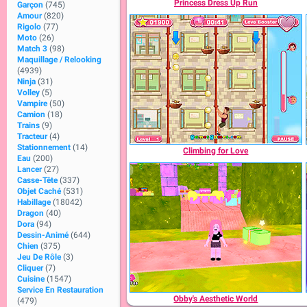
Princess Dress Up Run
Garçon
(745)
Amour
(820)
Rigolo
(77)
Moto
(26)
Match 3
(98)
Maquillage / Relooking
(4939)
Ninja
(31)
Volley
(5)
Vampire
(50)
Camion
(18)
Trains
(9)
Tracteur
(4)
Stationnement
(14)
Climbing for Love
Eau
(200)
Lancer
(27)
Casse-Tête
(337)
Objet Caché
(531)
Habillage
(18042)
Dragon
(40)
Dora
(94)
Dessin-Animé
(644)
Chien
(375)
Jeu De Rôle
(3)
Cliquer
(7)
Cuisine
(1547)
Service En Restauration
Obby's Aesthetic World
(479)