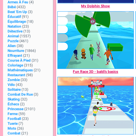
Armes À Feu
(4)
My Dolphin Show
Bébé
(432)
Beat 'Em Up
(3)
Éducatif
(91)
Équilibrage
(18)
Natation
(23)
Détective
(13)
Animal
(1557)
Puzzle
(461)
Alien
(38)
Nourriture
(1866)
Effrayant
(21)
Course À Pied
(31)
Coloriage
(315)
Mathématiques
(21)
Fun Race 3D - baldi's basics
Restaurant
(98)
Zombie
(33)
Vélo
(43)
Solitaire
(13)
Combat De Rue
(3)
Skating
(32)
Échecs
(2)
Princesse
(2101)
Ferme
(59)
Football
(23)
Tuerie
(7)
Mots
(26)
Combat
(21)