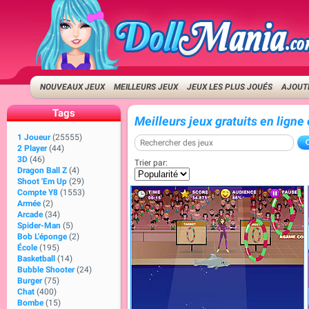
NOUVEAUX JEUX
MEILLEURS JEUX
JEUX LES PLUS JOUÉS
AJOUTE
Tags
Meilleurs jeux gratuits en lign
1 Joueur
(25555)
2 Player
(44)
3D
(46)
Trier par:
Dragon Ball Z
(4)
Shoot 'Em Up
(29)
Compte Y8
(1553)
Armée
(2)
Arcade
(34)
Spider-Man
(5)
Bob L'éponge
(2)
École
(195)
Basketball
(14)
Bubble Shooter
(24)
Burger
(75)
Chat
(400)
Bombe
(15)