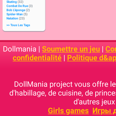
Skating
(32)
Combat De Rue
(3)
Bob L'éponge
(2)
Spider-Man
(5)
Natation
(23)
>> Tous Les Tags
Dollmania |
Soumettre un jeu
|
Con
confidentialité
|
Politique d&ap
DollMania project vous offre les
d'habillage, de cuisine, de prince
d'autres jeux
Girls games
Игры 