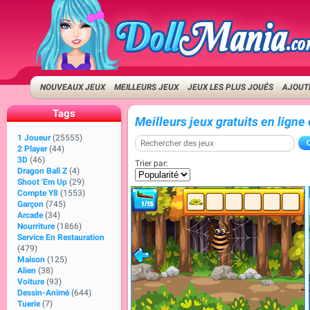
NOUVEAUX JEUX
MEILLEURS JEUX
JEUX LES PLUS JOUÉS
AJOUTE
Tags
Meilleurs jeux gratuits en lign
1 Joueur
(25555)
2 Player
(44)
3D
(46)
Trier par:
Dragon Ball Z
(4)
Shoot 'Em Up
(29)
Compte Y8
(1553)
Garçon
(745)
Arcade
(34)
Nourriture
(1866)
Service En Restauration
(479)
Maison
(125)
Alien
(38)
Voiture
(93)
Dessin-Animé
(644)
Tuerie
(7)