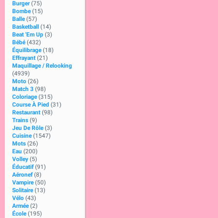
Burger
(75)
Bombe
(15)
Balle
(57)
Basketball
(14)
Beat 'Em Up
(3)
Bébé
(432)
Équilibrage
(18)
Effrayant
(21)
Maquillage / Relooking
(4939)
Moto
(26)
Match 3
(98)
Coloriage
(315)
Course À Pied
(31)
Restaurant
(98)
Trains
(9)
Jeu De Rôle
(3)
Cuisine
(1547)
Mots
(26)
Eau
(200)
Volley
(5)
Éducatif
(91)
Aéronef
(8)
Vampire
(50)
Solitaire
(13)
Vélo
(43)
Armée
(2)
École
(195)