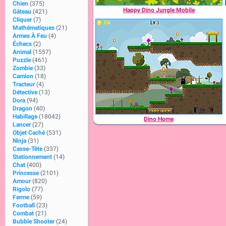
Chien
(375)
Happy Dino Jungle Mobile
Gâteau
(421)
Cliquer
(7)
Mathématiques
(21)
Armes À Feu
(4)
Échecs
(2)
Animal
(1557)
Puzzle
(461)
Zombie
(33)
Camion
(18)
Tracteur
(4)
Détective
(13)
Dora
(94)
Dragon
(40)
Habillage
(18042)
Dino Home
Lancer
(27)
Objet Caché
(531)
Ninja
(31)
Casse-Tête
(337)
Stationnement
(14)
Chat
(400)
Princesse
(2101)
Amour
(820)
Rigolo
(77)
Ferme
(59)
Football
(23)
Combat
(21)
Bubble Shooter
(24)