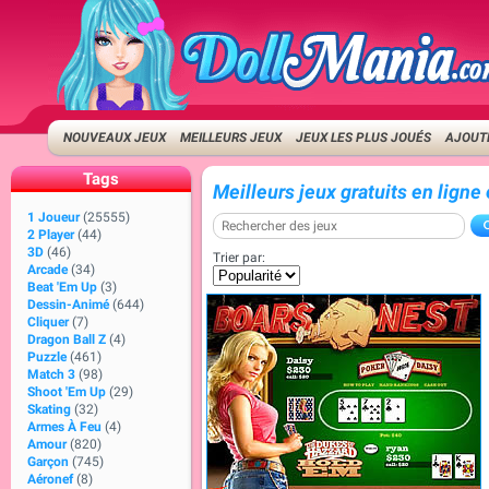
NOUVEAUX JEUX
MEILLEURS JEUX
JEUX LES PLUS JOUÉS
AJOUTE
Tags
Meilleurs jeux gratuits en ligne
1 Joueur
(25555)
2 Player
(44)
3D
(46)
Trier par:
Arcade
(34)
Beat 'Em Up
(3)
Dessin-Animé
(644)
Cliquer
(7)
Dragon Ball Z
(4)
Puzzle
(461)
Match 3
(98)
Shoot 'Em Up
(29)
Skating
(32)
Armes À Feu
(4)
Amour
(820)
Garçon
(745)
Aéronef
(8)