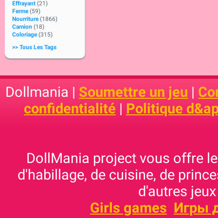
Effrayant
(21)
Ferme
(59)
Nourriture
(1866)
Camion
(18)
Coloriage
(315)
>> Tous Les Tags
Dollmania |
Soumettre un jeu
|
Con
confidentialité
|
Politique d&ap
DollMania project vous offre les
d'habillage, de cuisine, de prince
d'autres jeux
Girls games
Игры 