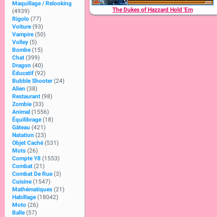
Maquillage / Relooking
The Dukes of Hazzard Hold 'Em
(4939)
Rigolo
(77)
Voiture
(93)
Vampire
(50)
Volley
(5)
Bombe
(15)
Chat
(399)
Dragon
(40)
Éducatif
(92)
Bubble Shooter
(24)
Alien
(38)
Restaurant
(98)
Zombie
(33)
Animal
(1556)
Équilibrage
(18)
Gâteau
(421)
Natation
(23)
Objet Caché
(531)
Mots
(26)
Compte Y8
(1553)
Combat
(21)
Combat De Rue
(3)
Cuisine
(1547)
Mathématiques
(21)
Habillage
(18042)
Moto
(26)
Balle
(57)