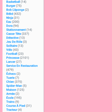
Basketball
(14)
Burger
(75)
Bob L'éponge
(2)
Bébé
(432)
Ninja
(31)
Eau
(200)
Dora
(94)
Stationnement
(14)
Casse-Tête
(337)
Détective
(13)
Jeu De Rôle
(3)
Solitaire
(13)
Vélo
(43)
Football
(23)
Princesse
(2101)
Lancer
(27)
Service En Restauration
(479)
Échecs
(2)
Tuerie
(7)
Chien
(375)
Spider-Man
(5)
Maison
(125)
Armée
(2)
École
(195)
Trains
(9)
Course À Pied
(31)
Tracteur
(4)