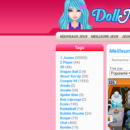
NOUVEAUX JEUX
MEILLEURS JEUX
JEUX
Tags
Meilleur
1 Joueur
(25555)
2 Player
(44)
3D
(46)
Trier par:
Dragon Ball Z
(4)
Shoot 'Em Up
(29)
Compte Y8
(1553)
Armée
(2)
Arcade
(34)
Spider-Man
(5)
Bob L'éponge
(2)
École
(195)
Basketball
(14)
Bubble Shooter
(24)
Burger
(75)
Chat
(400)
Bombe
(15)