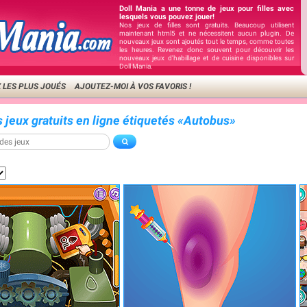
Doll Mania a une tonne de jeux pour filles avec
lesquels vous pouvez jouer!
Nos jeux de filles sont gratuits. Beaucoup utilisent
maintenant html5 et ne nécessitent aucun plugin. De
nouveaux jeux sont ajoutés tout le temps, comme toutes
les heures. Revenez donc souvent pour découvrir les
nouveaux jeux d'habillage et de cuisine disponibles sur
Doll Mania.
 LES PLUS JOUÉS
AJOUTEZ-MOI À VOS FAVORIS !
s jeux gratuits en ligne étiquetés «Autobus»