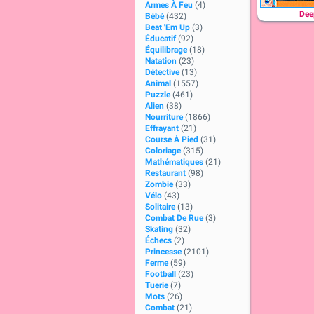
Armes À Feu
(4)
Dee
Bébé
(432)
Beat 'Em Up
(3)
Éducatif
(92)
Équilibrage
(18)
Natation
(23)
Détective
(13)
Animal
(1557)
Puzzle
(461)
Alien
(38)
Nourriture
(1866)
Effrayant
(21)
Course À Pied
(31)
Coloriage
(315)
Mathématiques
(21)
Restaurant
(98)
Zombie
(33)
Vélo
(43)
Solitaire
(13)
Combat De Rue
(3)
Skating
(32)
Échecs
(2)
Princesse
(2101)
Ferme
(59)
Football
(23)
Tuerie
(7)
Mots
(26)
Combat
(21)