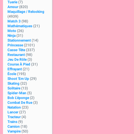
Tuerie
(7)
Amour
(820)
Maquillage / Relooking
(4939)
Match 3
(98)
Mathématiques
(21)
Moto
(26)
Ninja
(31)
Stationnement
(14)
Princesse
(2101)
Casse-Tête
(337)
Restaurant
(98)
Jeu De Rôle
(3)
Course À Pied
(31)
Effrayant
(21)
École
(195)
Shoot 'Em Up
(29)
Skating
(32)
Solitaire
(13)
Spider-Man
(5)
Bob L'éponge
(2)
Combat De Rue
(3)
Natation
(23)
Lancer
(27)
Tracteur
(4)
Trains
(9)
Camion
(18)
Vampire
(50)