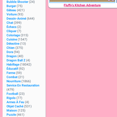
Bubble Shooter
(24)
Fluffy’s Kitchen Adventure
Burger
(75)
Gâteau
(421)
Voiture
(93)
Dessin-Animé
(644)
Chat
(399)
Échecs
(2)
Cliquer
(7)
Coloriage
(315)
Cuisine
(1547)
Détective
(13)
Chien
(375)
Dora
(94)
Dragon
(40)
Dragon Ball Z
(4)
Habillage
(18042)
Éducatif
(92)
Ferme
(59)
Combat
(21)
Nourriture
(1866)
Service En Restauration
(479)
Football
(23)
Rigolo
(77)
Armes À Feu
(4)
Objet Caché
(531)
Maison
(125)
Puzzle
(461)