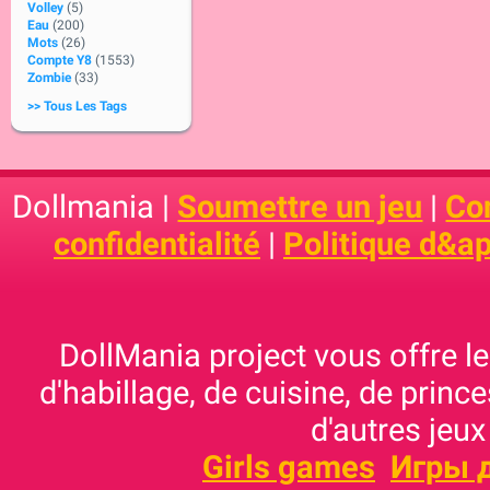
Volley
(5)
Eau
(200)
Mots
(26)
Compte Y8
(1553)
Zombie
(33)
>> Tous Les Tags
Dollmania |
Soumettre un jeu
|
Con
confidentialité
|
Politique d&ap
DollMania project vous offre les
d'habillage, de cuisine, de prince
d'autres jeux
Girls games
Игры 