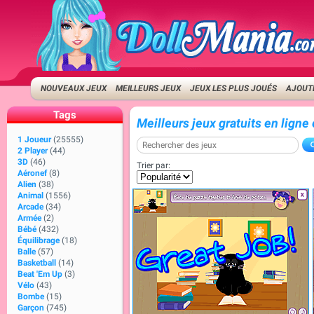
NOUVEAUX JEUX
MEILLEURS JEUX
JEUX LES PLUS JOUÉS
AJOUTE
Tags
Meilleurs jeux gratuits en ligne
1 Joueur
(25555)
2 Player
(44)
3D
(46)
Trier par:
Aéronef
(8)
Alien
(38)
Animal
(1556)
Arcade
(34)
Armée
(2)
Bébé
(432)
Équilibrage
(18)
Balle
(57)
Basketball
(14)
Beat 'Em Up
(3)
Vélo
(43)
Bombe
(15)
Garçon
(745)