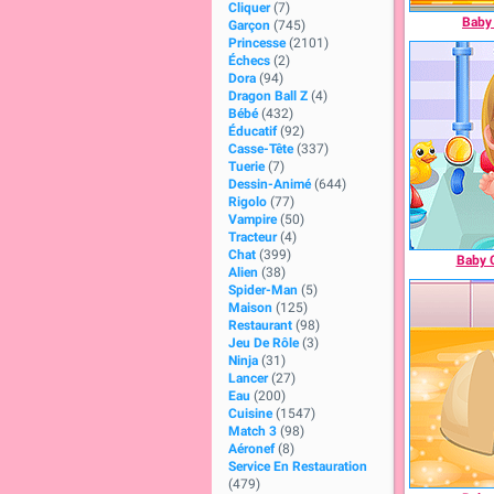
Cliquer
(7)
Baby 
Garçon
(745)
Princesse
(2101)
Échecs
(2)
Dora
(94)
Dragon Ball Z
(4)
Bébé
(432)
Éducatif
(92)
Casse-Tête
(337)
Tuerie
(7)
Dessin-Animé
(644)
Rigolo
(77)
Vampire
(50)
Tracteur
(4)
Chat
(399)
Baby 
Alien
(38)
Spider-Man
(5)
Maison
(125)
Restaurant
(98)
Jeu De Rôle
(3)
Ninja
(31)
Lancer
(27)
Eau
(200)
Cuisine
(1547)
Match 3
(98)
Aéronef
(8)
Service En Restauration
(479)