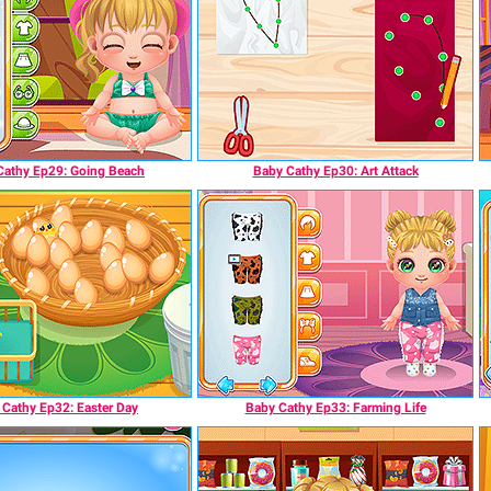
Cathy Ep29: Going Beach
Baby Cathy Ep30: Art Attack
 Cathy Ep32: Easter Day
Baby Cathy Ep33: Farming Life