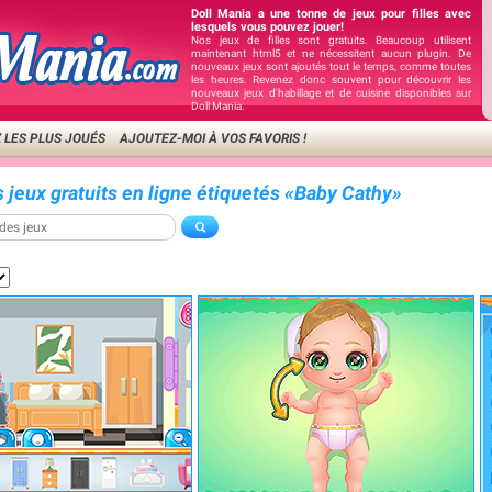
Doll Mania a une tonne de jeux pour filles avec
lesquels vous pouvez jouer!
Nos jeux de filles sont gratuits. Beaucoup utilisent
maintenant html5 et ne nécessitent aucun plugin. De
nouveaux jeux sont ajoutés tout le temps, comme toutes
les heures. Revenez donc souvent pour découvrir les
nouveaux jeux d'habillage et de cuisine disponibles sur
Doll Mania.
 LES PLUS JOUÉS
AJOUTEZ-MOI À VOS FAVORIS !
s jeux gratuits en ligne étiquetés «Baby Cathy»