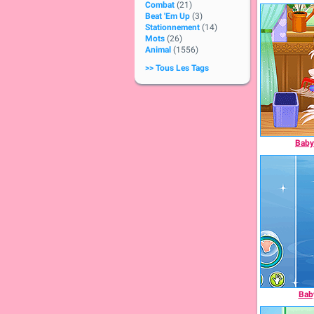
Combat
(21)
Beat 'Em Up
(3)
Stationnement
(14)
Mots
(26)
Animal
(1556)
>> Tous Les Tags
Baby
Bab