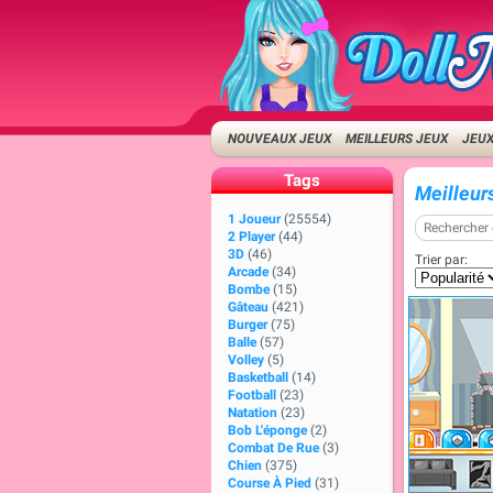
NOUVEAUX JEUX
MEILLEURS JEUX
JEUX
Tags
Meilleur
1 Joueur
(25554)
2 Player
(44)
3D
(46)
Trier par:
Arcade
(34)
Bombe
(15)
Gâteau
(421)
Burger
(75)
Balle
(57)
Volley
(5)
Basketball
(14)
Football
(23)
Natation
(23)
Bob L'éponge
(2)
Combat De Rue
(3)
Chien
(375)
Course À Pied
(31)