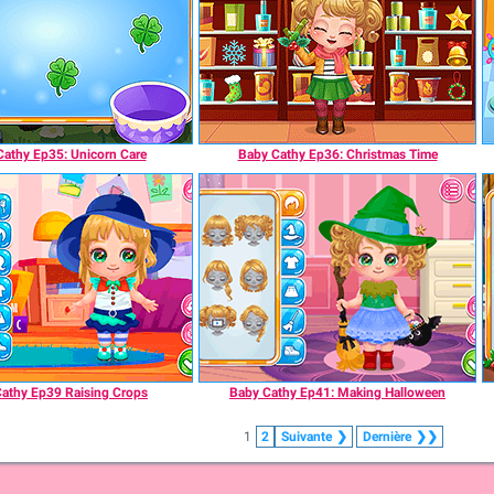
Cathy Ep35: Unicorn Care
Baby Cathy Ep36: Christmas Time
athy Ep39 Raising Crops
Baby Cathy Ep41: Making Halloween
1
2
Suivante
❯
Dernière
❯❯