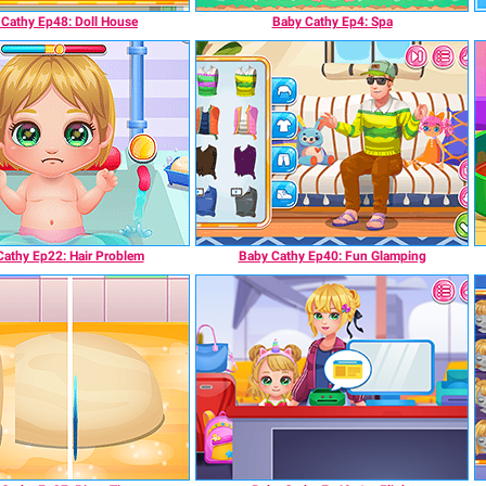
Cathy Ep48: Doll House
Baby Cathy Ep4: Spa
Cathy Ep22: Hair Problem
Baby Cathy Ep40: Fun Glamping