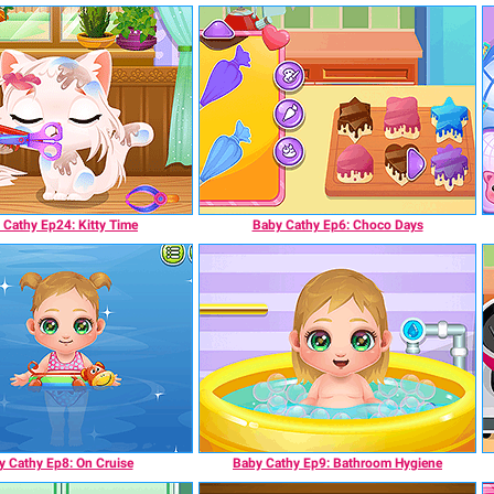
 Cathy Ep24: Kitty Time
Baby Cathy Ep6: Choco Days
y Cathy Ep8: On Cruise
Baby Cathy Ep9: Bathroom Hygiene