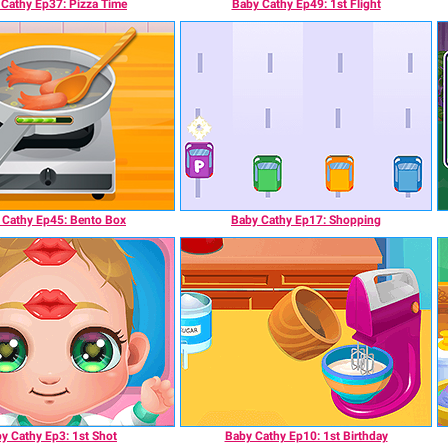
Cathy Ep37: Pizza Time
Baby Cathy Ep49: 1st Flight
 Cathy Ep45: Bento Box
Baby Cathy Ep17: Shopping
y Cathy Ep3: 1st Shot
Baby Cathy Ep10: 1st Birthday