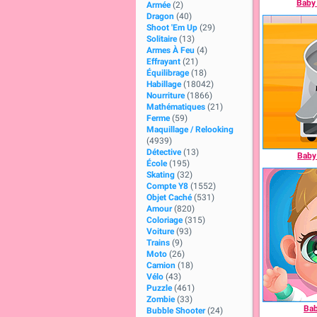
Baby 
Armée
(2)
Dragon
(40)
Shoot 'Em Up
(29)
Solitaire
(13)
Armes À Feu
(4)
Effrayant
(21)
Équilibrage
(18)
Habillage
(18042)
Nourriture
(1866)
Mathématiques
(21)
Ferme
(59)
Maquillage / Relooking
(4939)
Détective
(13)
Baby
École
(195)
Skating
(32)
Compte Y8
(1552)
Objet Caché
(531)
Amour
(820)
Coloriage
(315)
Voiture
(93)
Trains
(9)
Moto
(26)
Camion
(18)
Vélo
(43)
Puzzle
(461)
Zombie
(33)
Bab
Bubble Shooter
(24)