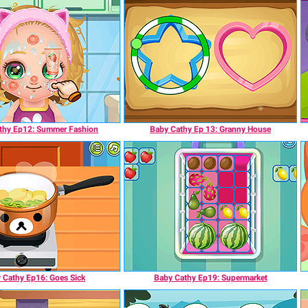
thy Ep12: Summer Fashion
Baby Cathy Ep 13: Granny House
 Cathy Ep16: Goes Sick
Baby Cathy Ep19: Supermarket