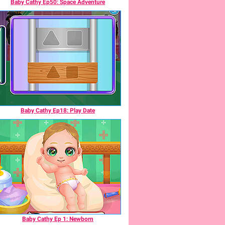
Baby Cathy Ep50: Space Adventure
Baby Cathy Ep18: Play Date
Baby Cathy Ep 1: Newborn