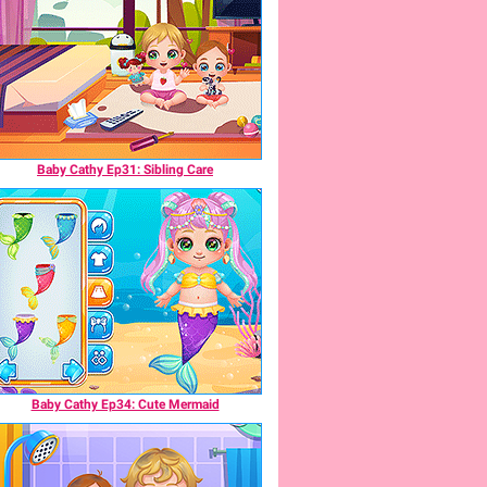
Baby Cathy Ep31: Sibling Care
Baby Cathy Ep34: Cute Mermaid