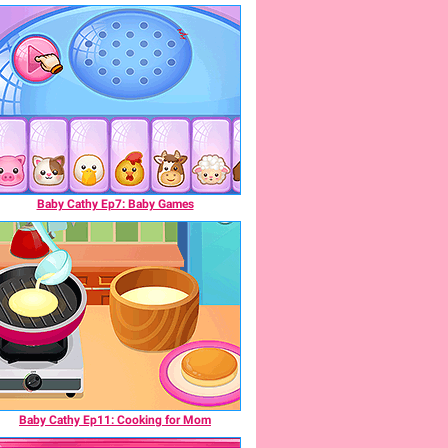
Baby Cathy Ep7: Baby Games
Baby Cathy Ep11: Cooking for Mom