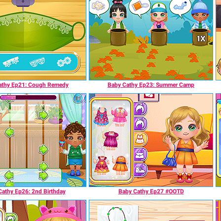
athy Ep21: Cough Remedy
Baby Cathy Ep23: Summer Camp
Cathy Ep26: 2nd Birthday
Baby Cathy Ep27 #OOTD