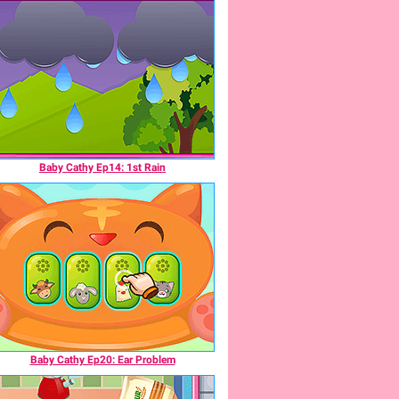
Baby Cathy Ep14: 1st Rain
Baby Cathy Ep20: Ear Problem