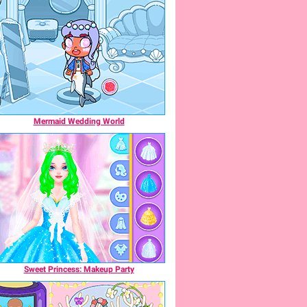
Mermaid Wedding World
Sweet Princess: Makeup Party