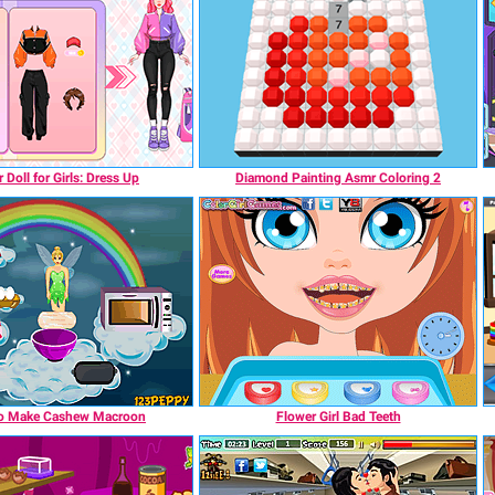
 Doll for Girls: Dress Up
Diamond Painting Asmr Coloring 2
o Make Cashew Macroon
Flower Girl Bad Teeth