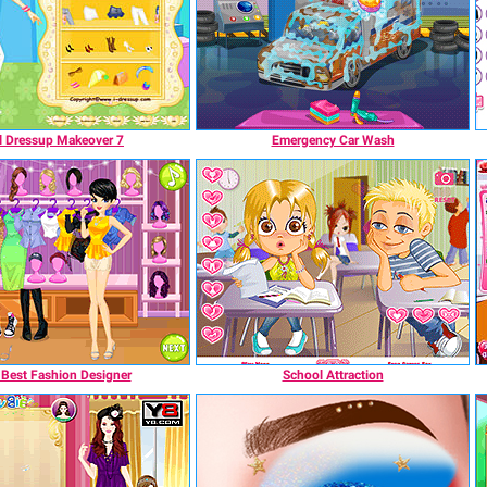
rl Dressup Makeover 7
Emergency Car Wash
 Best Fashion Designer
School Attraction