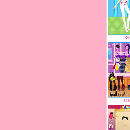
Gi
The