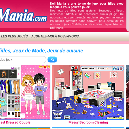
Doll Mania a une tonne de jeux pour filles avec
lesquels vous pouvez jouer!
Nos jeux de filles sont gratuits. Beaucoup utilisent
maintenant html5 et ne nécessitent aucun plugin. De
nouveaux jeux sont ajoutés tout le temps, comme toutes
les heures. Revenez donc souvent pour découvrir les
nouveaux jeux d'habillage et de cuisine disponibles sur
Doll Mania.
 LES PLUS JOUÉS
AJOUTEZ-MOI À VOS FAVORIS !
filles, Jeux de Mode, Jeux de cuisine
est Dressed Couple
Messy Bedroom Cleaning