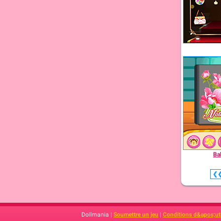
Ba
❮
Dollmania |
Soumettre un jeu
|
Conditions d&apos;uti