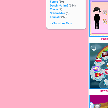
Ferme
(59)
Dessin-Animé
(644)
Tuerie
(7)
Spider-Man
(5)
Éducatif
(92)
>> Tous Les Tags
Paper
How t