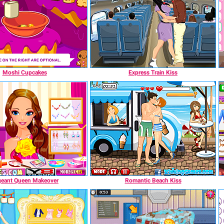
Moshi Cupcakes
Express Train Kiss
eant Queen Makeover
Romantic Beach Kiss