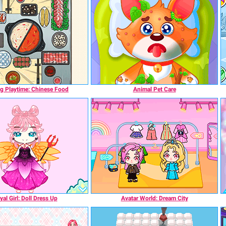
g Playtime: Chinese Food
Animal Pet Care
al Girl: Doll Dress Up
Avatar World: Dream City