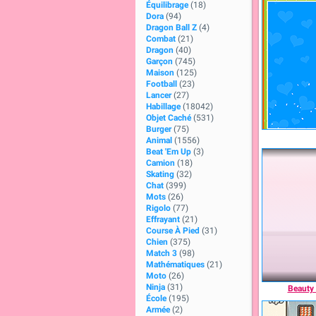
Équilibrage
(18)
Dora
(94)
Dragon Ball Z
(4)
Combat
(21)
Dragon
(40)
Garçon
(745)
Maison
(125)
Football
(23)
Lancer
(27)
Habillage
(18042)
Objet Caché
(531)
Burger
(75)
Animal
(1556)
Beat 'Em Up
(3)
Camion
(18)
Skating
(32)
Chat
(399)
Mots
(26)
Rigolo
(77)
Effrayant
(21)
Course À Pied
(31)
Chien
(375)
Match 3
(98)
Mathématiques
(21)
Moto
(26)
Ninja
(31)
Beauty 
École
(195)
Armée
(2)