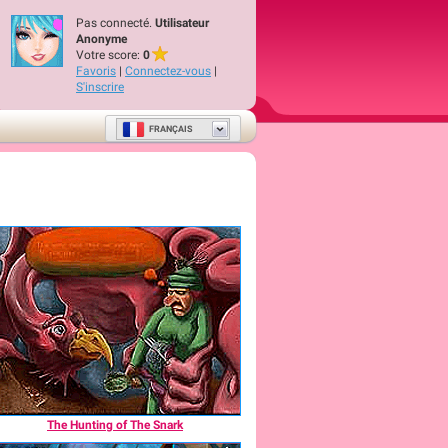
Pas connecté.
Utilisateur
Anonyme
Votre score:
0
Favoris
|
Connectez-vous
|
S'inscrire
FRANÇAIS
The Hunting of The Snark