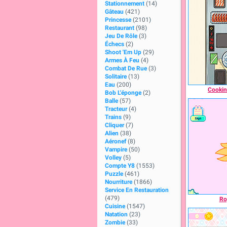
Stationnement
(14)
Gâteau
(421)
Princesse
(2101)
Restaurant
(98)
Jeu De Rôle
(3)
Échecs
(2)
Shoot 'Em Up
(29)
Armes À Feu
(4)
Combat De Rue
(3)
Solitaire
(13)
Eau
(200)
Cookin
Bob L'éponge
(2)
Balle
(57)
Tracteur
(4)
Trains
(9)
Cliquer
(7)
Alien
(38)
Aéronef
(8)
Vampire
(50)
Volley
(5)
Compte Y8
(1553)
Puzzle
(461)
Nourriture
(1866)
Service En Restauration
(479)
Roy
Cuisine
(1547)
Natation
(23)
Zombie
(33)