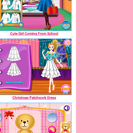
Cute Girl Coming From School
Christmas Patchwork Dress