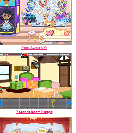
Poca Avatar Life
7 Stones Room Escape