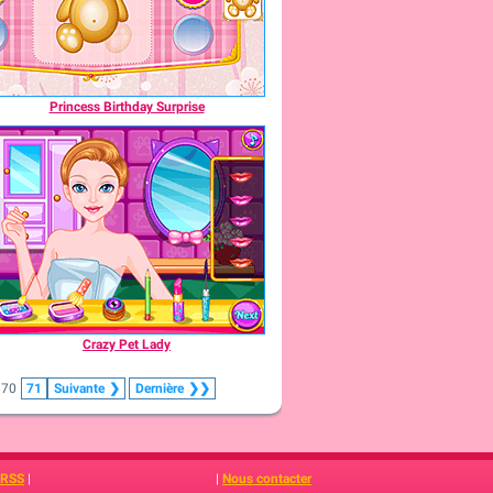
Princess Birthday Surprise
Crazy Pet Lady
70
71
Suivante
❯
Dernière
❯❯
 RSS
|
|
Nous contacter