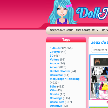
NOUVEAUX JEUX
MEILLEURS JEUX
JEUX
Tags
Jeux de 
1 Joueur
(25555)
2 Player
(44)
3D
(46)
Voiture
(93)
Arcade
(34)
Amour
(820)
Bubble Shooter
(24)
Basketball
(14)
Maquillage / Relooking
(4939)
Bébé
(432)
Vélo
(43)
Bombe
(15)
Coloriage
(315)
Casse-Tête
(337)
B
Détective
(13)