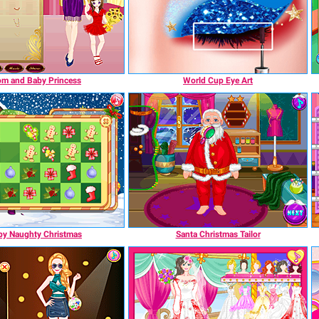
m and Baby Princess
World Cup Eye Art
by Naughty Christmas
Santa Christmas Tailor