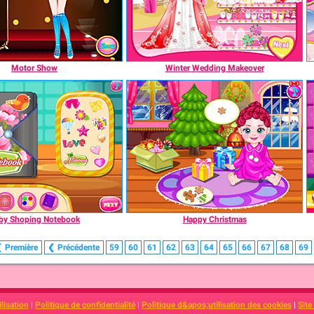
Motor Show
Winter Wedding Makeover
by Shoping Notebook
Happy Christmas
❮
Première
❮
Précédente
59
60
61
62
63
64
65
66
67
68
69
lisation
|
Politique de confidentialité
|
Politique d&apos;utilisation des cookies
|
Site