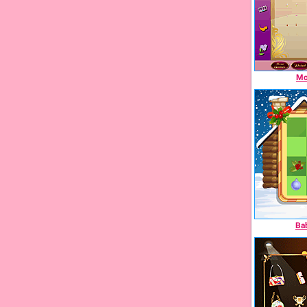
Mo
Ba